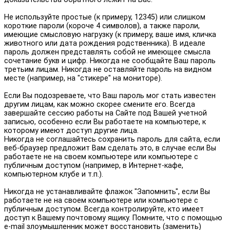
Не используйте простые (к примеру, 12345) или слишком
короткие пароли (короче 4 символов), а также пароли,
имеющие смысловую нагрузку (к примеру, ваше имя, кличка
животного или дата рождения родственника). В идеале
пароль должен представлять собой не имеющее смысла
сочетание букв и цифр. Никогда не сообщайте Ваш пароль
третьим лицам. Никогда не оставляйте пароль на видном
месте (например, на "стикере" на мониторе).
Если Вы подозреваете, что Ваш пароль мог стать известен
другим лицам, как можно скорее смените его. Всегда
завершайте сессию работы на Сайте под Вашей учетной
записью, особенно если Вы работаете на компьютере, к
которому имеют доступ другие лица.
Никогда не соглашайтесь сохранить пароль для сайта, если
веб-браузер предложит Вам сделать это, в случае если Вы
работаете не на своем компьютере или компьютере с
публичным доступом (например, в Интернет-кафе,
компьютерном клубе и т.п.).
Никогда не устанавливайте флажок "Запомнить", если Вы
работаете не на своем компьютере или компьютере с
публичным доступом. Всегда контролируйте, кто имеет
доступ к Вашему почтовому ящику. Помните, что с помощью
e-mail злоумышленник может восстановить (заменить)