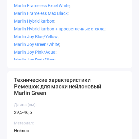
Marlin Frameless Excel White
;
Marlin Frameless Max Black
;
Marlin Hybrid karbon
;
Marlin Hybrid karbon + просветленные стекла
;
Marlin Joy Blue/Yellow
;
Marlin Joy Green/White
;
Marlin Joy Pink/Aqua
;
Marlin Joy Red/Silver
;
Marlin Junior Blue
;
Marlin Junior Pink
;
Технические характеристики
Marlin Junior Yellow
;
Ремешок для маски нейлоновый
Marlin Look Black
;
Marlin Green
Marlin Look Orange/Trans
;
Длина (см):
Marlin Look Pink/White
;
29,5-46,5
Marlin Look Yellow/Trans
;
Marlin Quartz White/Black
;
Материал:
Marlin Raptor Blue/Trans
;
Нейлон
Marlin Raptor Grey/Black
;