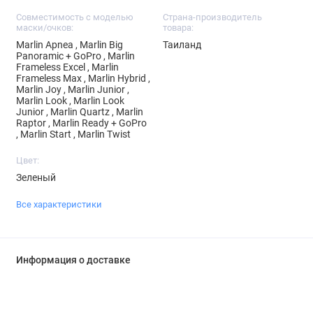
Совместимость с моделью
Страна-производитель
маски/очков:
товара:
Marlin Apnea , Marlin Big
Таиланд
Panoramic + GoPro , Marlin
Frameless Excel , Marlin
Frameless Max , Marlin Hybrid ,
Marlin Joy , Marlin Junior ,
Marlin Look , Marlin Look
Junior , Marlin Quartz , Marlin
Raptor , Marlin Ready + GoPro
, Marlin Start , Marlin Twist
Цвет:
Зеленый
Все характеристики
Информация о доставке