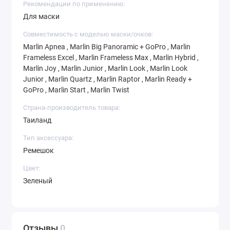
Рекомендации по применению:
Marlin Ready Black+ GoPro
;
Для маски
Marlin Start Black
;
Совместимость с моделью маски/очков:
Marlin Start Blue/Clear
;
Marlin Apnea , Marlin Big Panoramic + GoPro , Marlin
Marlin Twist Black
;
Frameless Excel , Marlin Frameless Max , Marlin Hybrid ,
Marlin Twist Black/Blue
;
Marlin Joy , Marlin Junior , Marlin Look , Marlin Look
Marlin Twist Black/Red
;
Junior , Marlin Quartz , Marlin Raptor , Marlin Ready +
Marlin Twist Black/Silver
;
GoPro , Marlin Start , Marlin Twist
Marlin Twist Blue/trans
;
Страна-производитель товара:
Marlin Twist Blue/White
;
Таиланд
Marlin Twist Pink/White
;
Тип аксессуара:
Marlin Twist Purple/White
;
Ремешок
Marlin Twist Yellow/trans
.
Цвет:
Зеленый
Характеристики:
- диаметр клипсы: 23 мм;
- ширина ремешка: 32 мм;
- длина: 29,5-46,5 см;
Отзывы
0