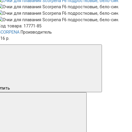
Код товара: 17771-85
SCORPENA
Производитель
16 р.
упить