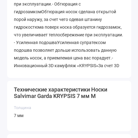
при эксплуатации.- Обтюрация с
гидрозамкомОбтюрация носок сделана открытой
порой наружу, за счет чего одевая штанину
гидрокостюма поверх носка образуется гидрозамок,
что увеличивает теплосбережение при эксплуатации.
- Усиленная подошваУсиленная супратексом
подошва позволяет дольше использовать данную
модель носок, а приемлемая цена вас порадует.-
Инновационный 3D камуфляж «KRYPSIS»За счет 3D
эффекта с камуфляжем «KRYPSIS» Вы будете
максимально замаскированы, в любых условиях.-
GBS система проклейки швов.Для проклейки швов в
Технические характеристики Носки
Salvimar Garda KRYPSIS 7 мм M
гидрокостюмах Salvimar Garda KRYPSIS используется
двухкомпонентный клей и бесшовная внутренняя
Толщина
система склейки швов, что в совокупности
7 мм
обеспечивает максимальную надежность швов
гидрокостюма. Мы даем на швы гидрокостюма
гарантию в 2 года с момента покупки. -