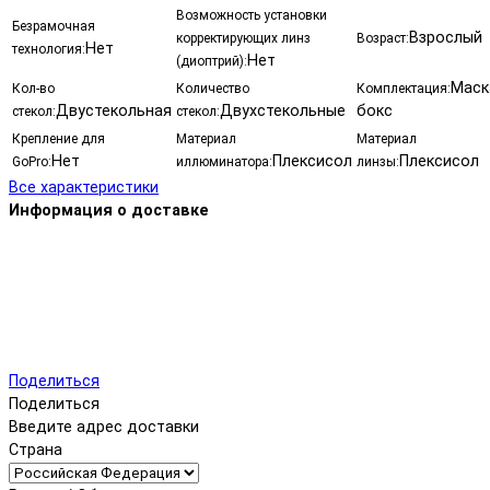
Возможность установки
Безрамочная
Взрослый
корректирующих линз
Возраст:
Нет
технология:
Нет
(диоптрий):
Маск
Кол-во
Количество
Комплектация:
Двустекольная
Двухстекольные
бокс
стекол:
стекол:
Крепление для
Материал
Материал
Нет
Плексисол
Плексисол
GoPro:
иллюминатора:
линзы:
Все характеристики
Информация о доставке
Поделиться
Поделиться
Введите адрес доставки
Страна