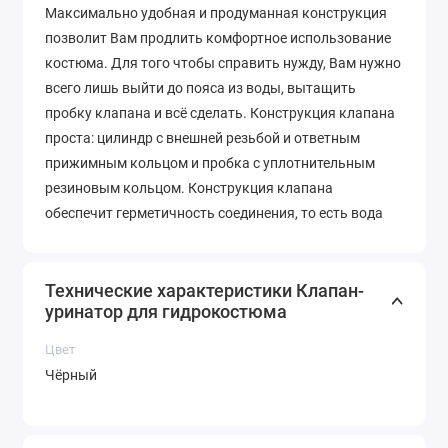
Максимально удобная и продуманная конструкция
позволит Вам продлить комфортное использование
костюма. Для того чтобы справить нужду, Вам нужно
всего лишь выйти до пояса из воды, вытащить
пробку клапана и всё сделать. Конструкция клапана
проста: цилиндр с внешней резьбой и ответным
прижимным кольцом и пробка с уплотнительным
резиновым кольцом. Конструкция клапана
обеспечит герметичность соединения, то есть вода
никаким образом не сможет попасть под костюм
через клапан, в отличие от неопреновых гульфиков.
Технические характеристики Клапан-
уринатор для гидрокостюма
Подходит для встраивания в костюмы толщиной от 3
до 12 мм.
Цвет
Чёрный
Ознакомится с конструкцией и инструкцией по
применению можно скачав ПДФ файл ниже (и
в
разделе Инструкции
),