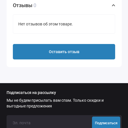
Инструкция по установке клапана-уринатора
Отзывы
0
а так же посмотрев данное видео:
Нет отзывов об этом товаре.
Оставить отзыв
Подписаться на рассылку
Мы не будем присылать вам спам. Только скидки и
выгодные предложения
Подписаться