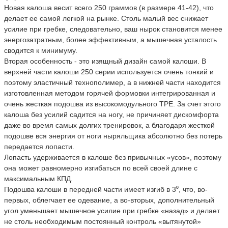
Новая калоша весит всего 250 граммов (в размере 41-42), что
делает ее самой легкой на рынке. Столь малый вес снижает
усилие при гребке, следовательно, ваш нырок становится менее
энергозатратным, более эффективным, а мышечная усталость
сводится к минимуму.
Вторая особенность - это изящный дизайн самой калоши. В
верхней части калоши 250 серии используется очень тонкий и
поэтому эластичный технополимер, а в нижней части находится
изготовленная методом горячей формовки интегрированная и
очень жесткая подошва из высокомодульного TPE. За счет этого
калоша без усилий садится на ногу, не причиняет дискомфорта
даже во время самых долгих тренировок, а благодаря жесткой
подошве вся энергия от ноги ныряльщика абсолютно без потерь
передается лопасти.
Лопасть удерживается в калоше без привычных «усов», поэтому
она может равномерно изгибаться по всей своей длине с
максимальным КПД.
Подошва калоши в передней части имеет изгиб в 3⁰, что, во-
первых, облегчает ее одевание, а во-вторых, дополнительный
угол уменьшает мышечное усилие при гребке «назад» и делает
не столь необходимым постоянный контроль «вытянутой»