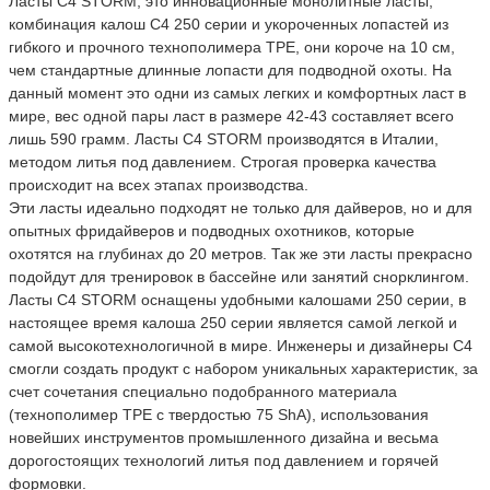
Ласты C4 STORM, это инновационные монолитные ласты,
комбинация калош C4 250 серии и укороченных лопастей из
гибкого и прочного технополимера ТРЕ, они короче на 10 см,
чем стандартные длинные лопасти для подводной охоты. На
данный момент это одни из самых легких и комфортных ласт в
мире, вес одной пары ласт в размере 42-43 составляет всего
лишь 590 грамм. Ласты C4 STORM производятся в Италии,
методом литья под давлением. Строгая проверка качества
происходит на всех этапах производства.
Эти ласты идеально подходят не только для дайверов, но и для
опытных фридайверов и подводных охотников, которые
охотятся на глубинах до 20 метров. Так же эти ласты прекрасно
подойдут для тренировок в бассейне или занятий снорклингом.
Ласты C4 STORM оснащены удобными калошами 250 серии, в
настоящее время калоша 250 серии является самой легкой и
самой высокотехнологичной в мире. Инженеры и дизайнеры C4
смогли создать продукт с набором уникальных характеристик, за
счет сочетания специально подобранного материала
(технополимер TPE с твердостью 75 ShA), использования
новейших инструментов промышленного дизайна и весьма
дорогостоящих технологий литья под давлением и горячей
формовки.