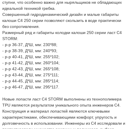
ступни, что особенно важно для ныряльщиков не обладающих
идеальной техникой гребка.
Совершенный гидродинамический дизайн и малые габариты
калоши С4 250 серии позволяют скользить в воде практически
без сопротивления.
Размерный ряд и габариты колодки калоши 250 серии ласт C4
STORM:
- р-р 36-37, Д*Ш, мм: 230*88;
- р-р 38-39, Д*Ш, мм: 240*93;
- р-р 40-41, Д*Ш, мм: 255*102;
- р-р 41-42, Д*Ш, мм: 260*104;
- р-р 42-43, Д*Ш, мм: 265*108;
- р-р 43-44, Д*Ш, мм: 275*111;
- р-р 44-45, Д*Ш, мм: 285*114;
- р-р 46-47, Д*Ш, мм: 295*117.
Новые лопасти ласт C4 STORM выполнены из технополимера
TPU являются результатом уникального опыта инженеров C4.
Конструкция и материал лопастей являются ключевыми
характеристиками, обеспечивающими комфорт, упругость и
долговечность в использовании. Инженеры из C4 исследовали и