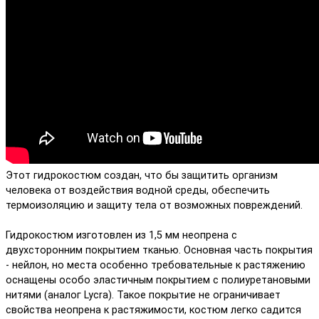
Этот гидрокостюм создан, что бы защитить организм
человека от воздействия водной среды, обеспечить
термоизоляцию и защиту тела от возможных повреждений.
Гидрокостюм изготовлен из 1,5 мм неопрена с
двухсторонним покрытием тканью. Основная часть покрытия
- нейлон, но места особенно требовательные к растяжению
оснащены особо эластичным покрытием с полиуретановыми
нитями (аналог Lycra). Такое покрытие не ограничивает
свойства неопрена к растяжимости, костюм легко садится