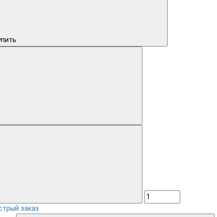
упить
стрый заказ