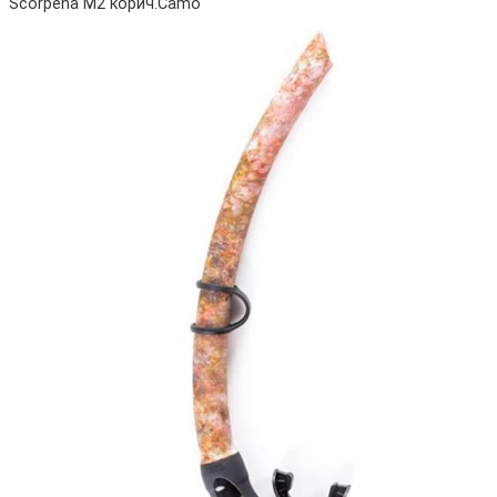
Scorpena M2 корич.Camo