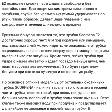
E2 позволяет многие часы дышать свободно и без
застойных зон. Благодаря мягким краям силиконового
загубника, трубка без чрезмерных усилий удерживается во
рту и, таким образом, делает Ваше плавание с ней
комфортным в течении длительного времени.
Приятным бонусом является то, что трубка Scorpena E2
достаточно хорошо гнётся! И под корягами или камышами,
под завалами с ней можно нырять, не опасаясь, что трубка,
зацепившись за препятствие сверху, сорвёт маску с лица или
вывернет изо рта загубник. Кроме того, гибкая трубка при
ударе о камни или ветки издаёт гораздо меньше шума, чем
пластмассовая или алюминиевая. Это будет приятным
бонусом при охоте на пугливую и осторожную рыбу.
Но основное отличие модели Е2 от остальных охотничьих
трубок SCORPENA - наличие тарельчатого клапана в нижней
части трубки через который, при всплытии, удаляется
большая часть попавшей в трубку воды после ныряния. Этот
клапан также выводит воду при продувке и предотвращает
дальнейшее её хлюпанье в нижней части трубки. В