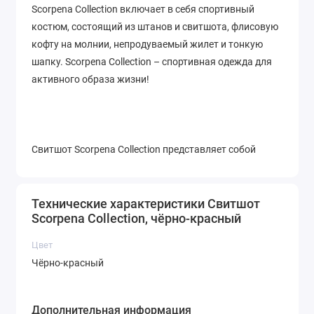
Scorpena Collection включает в себя спортивный
костюм, состоящий из штанов и свитшота, флисовую
кофту на молнии, непродуваемый жилет и тонкую
шапку. Scorpena Collection – спортивная одежда для
активного образа жизни!
Свитшот Scorpena Collection представляет собой
толстовку без молнии и капюшона, разработанную в
фирменном стиле нашего бренда. Сложный
двухцветный крой делает ее стильной и в меру яркой
Технические характеристики Свитшот
Scorpena Collection, чёрно-красный
и в то же самое время универсальной в ежедневной
носке.
Цвет
Чёрно-красный
Спущенная линия плеча обеспечивает комфортную
Дополнительная информация