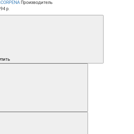
SCORPENA
Производитель
94 р.
упить