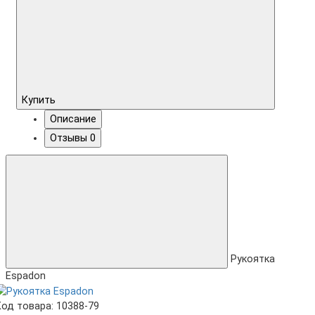
Купить
Описание
Отзывы
0
Рукоятка
Espadon
Код товара: 10388-79