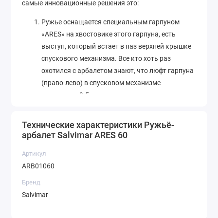
самые инновационные решения это:
Ружье оснащается специальным гарпуном
«ARES» на хвостовике этого гарпуна, есть
выступ, который встает в паз верхней крышке
спускового механизма. Все кто хоть раз
охотился с арбалетом знают, что люфт гарпуна
(право-лево) в спусковом механизме
составляет 3-5 мм, что может негативно
сказываться на точности выстрелы. За счет
нового спускового механизма и специального
Технические характеристики Ружьё-
гарпуна – эта проблема решена и теперь гарпун
арбалет Salvimar ARES 60
всегда стоит ровно по центру спускового
Артикул
механизма, что, несомненно, существенно
ARB01060
увеличивает точность. При этом ружье ARES
можно использовать с обычными гарпунами –
Бренд
просто в этом случае не будет работать
Salvimar
функция центровки гарпуна.
На оголовье ружья есть специальный паз, куда