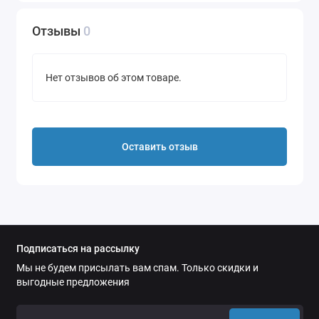
ложится флажок гарпуна. Теперь не нужно
Отзывы
0
использовать колечки для фиксации флажка
гарпуна, чтобы он не стучал о гарпун.
Сам по себе спусковой механизм полностью
Нет отзывов об этом товаре.
новый и является запатентованной инновацией
компании Salvimar.
В первую очередь стоит отметить, что все
Оставить отзыв
компоненты нового спускового механизма
выполнены из суперпрочной нержавеющей
стали 1-74PH по технологии M.I.M. (Metal
Injection molding)
Форма спускового крючка была изменена,
таким образом, чтобы был увеличен рычаг
Подписаться на рассылку
давления на шептало, что гарантирует
Мы не будем присылать вам спам. Только скидки и
облегчение усилия при нажатии на спусковой
выгодные предложения
крючок.
Соединение спускового крючка и шептала