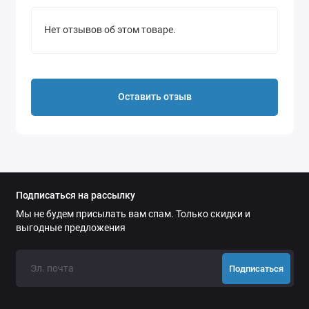
Доступные размеры: 40х80 см, 60х120 см, 75х130
Нет отзывов об этом товаре.
см.
Характеристики:
- приятный коже материал;
Оставить отзыв
- малый вес: 40х80 см - 74 г., 60х120 см - 154 г., 75х130
см - 204 г.;
- высокая компактность;
- великолепные впитывающие свойства;
- практичный чехол в комплекте;
- износоустойчиво;
Подписаться на рассылку
- допустима машинная стирка;
Мы не будем присылать вам спам. Только скидки и
- габариты в чехле:
выгодные предложения
40х80 - 14х12,5х2 см;
60х120 - 17х13х2,5 см;
Подписаться
75х130 - 19,5х13,5х3,5 см.