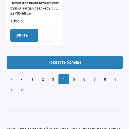
Чехол для пневматического
ружья sargan сталкер2 555,
22*10*68 см
1956 р.
Купить
Показать больше
|<
<
1
2
3
4
5
6
7
8
9
>
>|