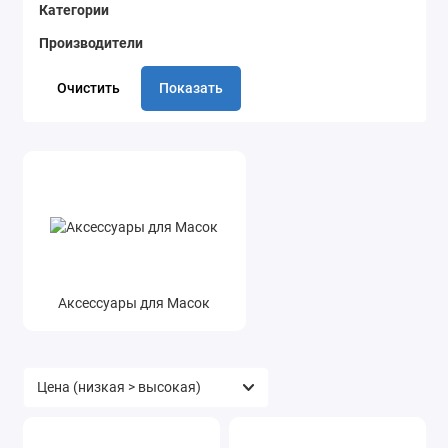
Категории
Производители
Очистить
Показать
Аксессуары для Масок