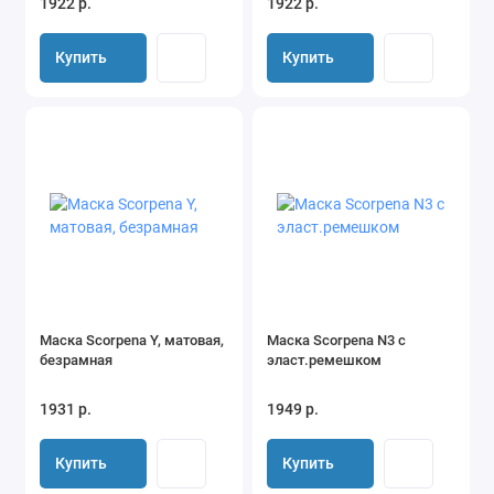
1922 р.
1922 р.
Купить
Купить
Маска Scorpena Y, матовая,
Маска Scorpena N3 с
безрамная
эласт.ремешком
1931 р.
1949 р.
Купить
Купить