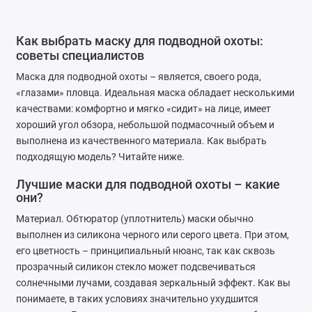
Как выбрать маску для подводной охоты:
советы специалистов
Маска для подводной охоты – является, своего рода,
«глазами» пловца. Идеальная маска обладает несколькими
качествами: комфортно и мягко «сидит» на лице, имеет
хороший угол обзора, небольшой подмасочный объем и
выполнена из качественного материала. Как выбрать
подходящую модель? Читайте ниже.
Лучшие маски для подводной охоты – какие
они?
Материал. Обтюратор (уплотнитель) маски обычно
выполнен из силикона черного или серого цвета. При этом,
его цветность – принципиальный нюанс, так как сквозь
прозрачный силикон стекло может подсвечиваться
солнечными лучами, создавая зеркальный эффект. Как вы
понимаете, в таких условиях значительно ухудшится