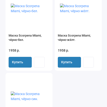
Маска Scorpena Miami,
Маска Scorpena Miami,
чёрно-бел.
чёрно-жёлт.
1958 р.
1958 р.
Купить
Купить