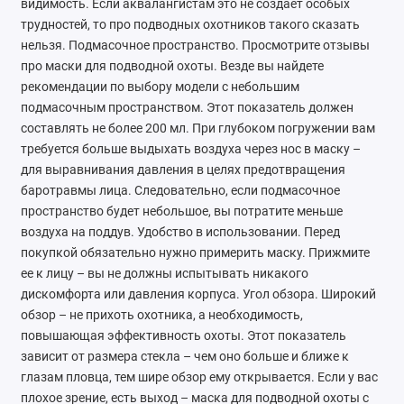
видимость. Если аквалангистам это не создает особых
трудностей, то про подводных охотников такого сказать
нельзя. Подмасочное пространство. Просмотрите отзывы
про маски для подводной охоты. Везде вы найдете
рекомендации по выбору модели с небольшим
подмасочным пространством. Этот показатель должен
составлять не более 200 мл. При глубоком погружении вам
требуется больше выдыхать воздуха через нос в маску –
для выравнивания давления в целях предотвращения
баротравмы лица. Следовательно, если подмасочное
пространство будет небольшое, вы потратите меньше
воздуха на поддув. Удобство в использовании. Перед
покупкой обязательно нужно примерить маску. Прижмите
ее к лицу – вы не должны испытывать никакого
дискомфорта или давления корпуса. Угол обзора. Широкий
обзор – не прихоть охотника, а необходимость,
повышающая эффективность охоты. Этот показатель
зависит от размера стекла – чем оно больше и ближе к
глазам пловца, тем шире обзор ему открывается. Если у вас
плохое зрение, есть выход – маска для подводной охоты с