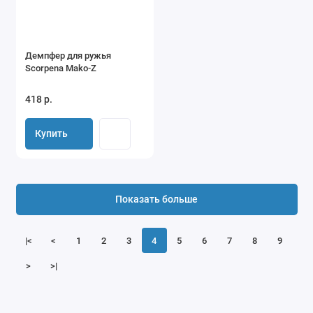
Демпфер для ружья
Scorpena Mako-Z
418 р.
Купить
Показать больше
|<
<
1
2
3
4
5
6
7
8
9
>
>|