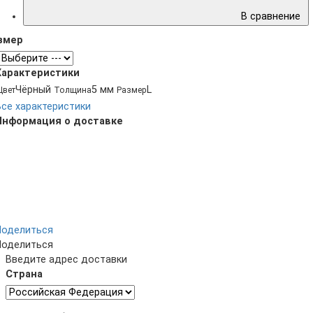
В сравнение
змер
Характеристики
Чёрный
5 мм
L
Цвет
Толщина
Размер
Все характеристики
Информация о доставке
Поделиться
Поделиться
Введите адрес доставки
Страна