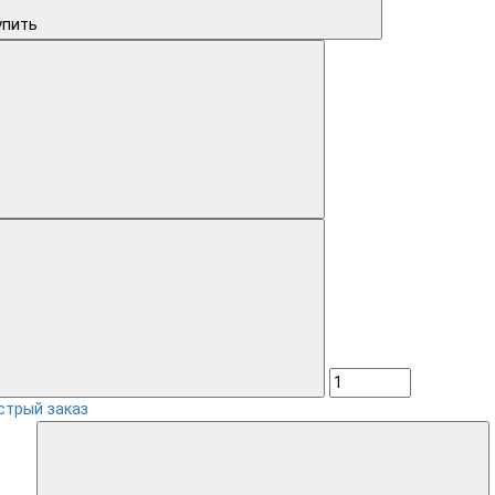
упить
стрый заказ