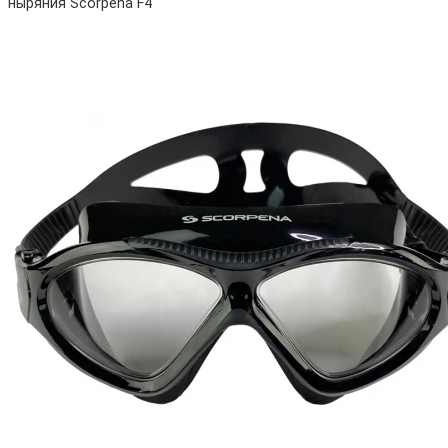
ныряния Scorpena F4