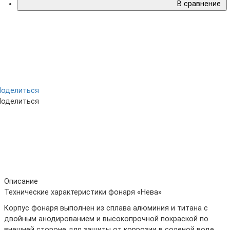
В сравнение
Поделиться
Поделиться
Описание
Технические характеристики фонаря «Нева»
Корпус фонаря выполнен из сплава алюминия и титана с
двойным анодированием и высокопрочной покраской по
внешней стороне для защиты от коррозии в соленой воде.