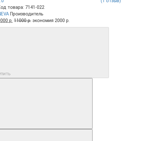
5.0
(1 отзыв)
Код товара: 7141-022
NEVA
Производитель
000 р.
11000 р.
экономия 2000 р.
упить