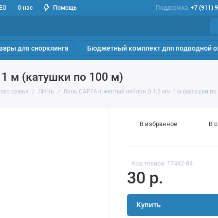
ЕО
О нас
Помощь
Поддержка
+7 (911) 
вары для снорклинга
Бюджетный комплект для подводной о
1 м (катушки по 100 м)
ного ружья
ЛИНЬ
Линь САРГАН желтый нейлон D 1,5 мм 1 м (катушки по 
В избранное
В 
Код товара: 17442-84
30 р.
Купить