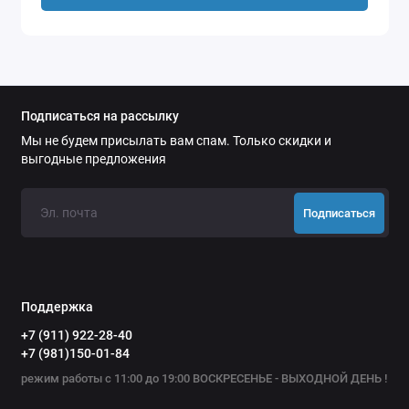
Пряжки свободно поворачиваются на своём
креплении вверх и вниз, что так же способствует
комфортному плаванию в Scorpena Tahiti. Система
креплений на этих ластах допускает замену штатного
резинового ремешка на ремешок пружинный.
Подписаться на рассылку
Широкий диапазон размеров – от 37 до 49 и
Мы не будем присылать вам спам. Только скидки и
разнообразие цветов позволит сделать свой выбор
выгодные предложения
самому требовательному покупателю.
Подписаться
Поддержка
+7 (911) 922-28-40
+7 (981)150-01-84
режим работы с 11:00 до 19:00 ВОСКРЕСЕНЬЕ - ВЫХОДНОЙ ДЕНЬ !