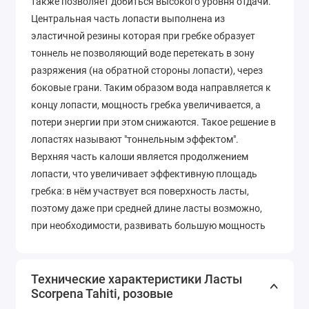
также позволяет добиться высокого уровня отдачи.
Центральная часть лопасти выполнена из
эластичной резины которая при гребке образует
тоннель не позволяющий воде перетекать в зону
разряжения (на обратной стороны лопасти), через
боковые грани. Таким образом вода направляется к
концу лопасти, мощность гребка увеличивается, а
потери энергии при этом снижаются. Такое решение в
лопастях называют "тоннельным эффектом".
Верхняя часть калоши является продолжением
лопасти, что увеличивает эффективную площадь
гребка: в нём участвует вся поверхность ласты,
поэтому даже при средней длине ласты возможно,
при необходимости, развивать большую мощность
гребка. Усилие распределено равномерно по всей
лопасти, что помогает разгрузить голеностоп пловца.
Лопасти так же имеют обтекаемые рёбра жёсткости,
Технические характеристики Ласты
Scorpena Tahiti, розовые
выполненные из жёсткой резины.