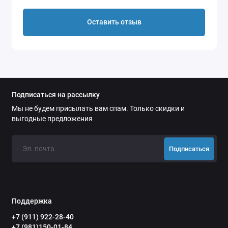
Пряжки свободно поворачиваются на своём
креплении вверх и вниз, что так же способствует
Оставить отзыв
комфортному плаванию в Scorpena Tahiti. Система
креплений на этих ластах допускает замену штатного
резинового ремешка на ремешок пружинный.
Широкий диапазон размеров – от 37 до 49 и
разнообразие цветов позволит сделать свой выбор
самому требовательному покупателю.
Подписаться на рассылку
Мы не будем присылать вам спам. Только скидки и
выгодные предложения
Подписаться
Поддержка
+7 (911) 922-28-40
+7 (981)150-01-84