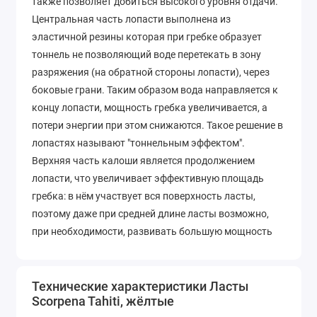
также позволяет добиться высокого уровня отдачи.
Центральная часть лопасти выполнена из
эластичной резины которая при гребке образует
тоннель не позволяющий воде перетекать в зону
разряжения (на обратной стороны лопасти), через
боковые грани. Таким образом вода направляется к
концу лопасти, мощность гребка увеличивается, а
потери энергии при этом снижаются. Такое решение в
лопастях называют "тоннельным эффектом".
Верхняя часть калоши является продолжением
лопасти, что увеличивает эффективную площадь
гребка: в нём участвует вся поверхность ласты,
поэтому даже при средней длине ласты возможно,
при необходимости, развивать большую мощность
гребка. Усилие распределено равномерно по всей
лопасти, что помогает разгрузить голеностоп пловца.
Лопасти так же имеют обтекаемые рёбра жёсткости,
Технические характеристики Ласты
Scorpena Tahiti, жёлтые
выполненные из жёсткой резины.