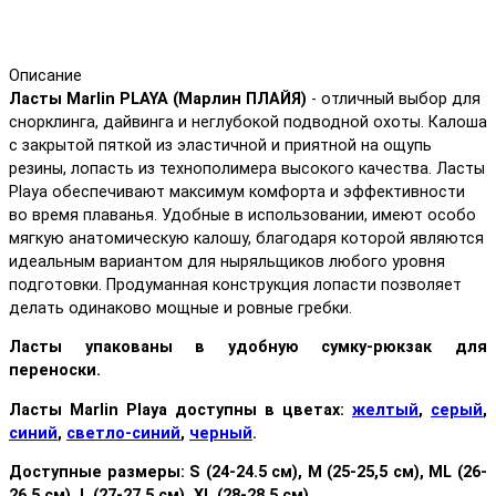
Описание
Ласты Marlin PLAYA (Марлин ПЛАЙЯ)
- отличный выбор для
снорклинга, дайвинга и неглубокой подводной охоты. Калоша
с закрытой пяткой из эластичной и приятной на ощупь
резины, лопасть из технополимера высокого качества. Ласты
Playa обеспечивают максимум комфорта и эффективности
во время плаванья. Удобные в использовании, имеют особо
мягкую анатомическую калошу, благодаря которой являются
идеальным вариантом для ныряльщиков любого уровня
подготовки. Продуманная конструкция лопасти позволяет
делать одинаково мощные и ровные гребки.
Ласты упакованы в удобную сумку-рюкзак для
переноски.
Ласты Marlin Playa доступны в цветах:
желтый
,
серый
,
синий
,
светло-синий
,
черный
.
Доступные размеры: S (24-24.5 см), M (25-25,5 см), ML (26-
26,5 см), L (27-27,5 см), XL (28-28,5 см).