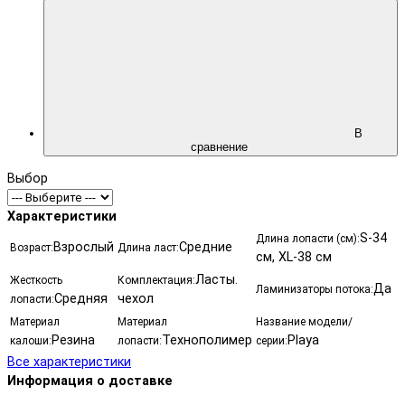
В
сравнение
Выбор
Характеристики
S-34
Длина лопасти (см):
Взрослый
Средние
Возраст:
Длина ласт:
см, XL-38 см
Ласты.
Жесткость
Комплектация:
Да
Ламинизаторы потока:
Средняя
чехол
лопасти:
Материал
Материал
Название модели/
Резина
Технополимер
Playa
калоши:
лопасти:
серии:
Все характеристики
Информация о доставке