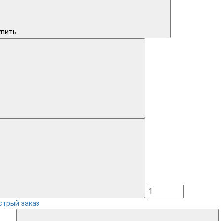
упить
стрый заказ