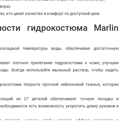
вора).
х, кто ценит качество и комфорт по доступной цене.
ости гидрокостюма Marlin
хладной температуры воды, обеспечивая достаточную
вает плотное прилегание гидрокостюма к коже, улучшая
оды. Всегда используйте мыльный раствор, чтобы надеть
рокостюма покрыта прочной нейлоновой тканью, которая
тоящий из 27 деталей обеспечивает точную посадку и
еобходимости есть возможность укоротить длину рукавов и
отогнуть наружу, чтобы создать эффект аквастопа и