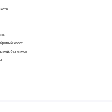
охота
аны
обровый хвост
алией, без лямок
м