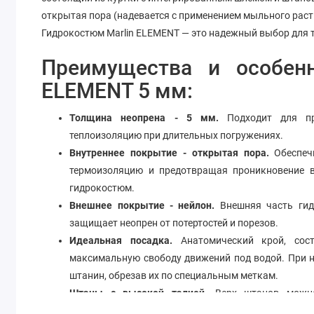
открытая пора (надевается с применением мыльного раст
Гидрокостюм Marlin ELEMENT — это надежный выбор для те
Преимущества и особенн
ELEMENT 5 мм:
Толщина неопрена - 5 мм.
Подходит для про
теплоизоляцию при длительных погружениях.
Внутреннее покрытие - открытая пора.
Обеспечи
термоизоляцию и предотвращая проникновение в
гидрокостюм.
Внешнее покрытие - нейлон.
Внешняя часть гид
защищает неопрен от потертостей и порезов.
Идеальная посадка.
Анатомический крой, сос
максимальную свободу движений под водой. При н
штанин, обрезав их по специальным меткам.
Штаны с высокой талией.
Верх штанов можно 
минимизировать проникновение воды.