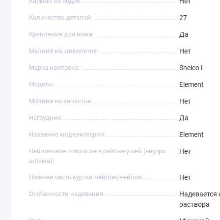
Карман на бедре:
Нет
5 мм
: подходит для прохладной температуры вод
Количество деталей:
27
погружениях.
Крепление для ножа:
Да
7 мм
: отличная термоизоляция, позволяющая сохран
Малния на щиколотке:
Нет
Марка неопрена:
Sheico L
Модель:
Element
Молния на запястье:
Нет
Нагрудник:
Да
Название модели/серии:
Element
Нейлоновое покрытие в районе ушей (внутри
Нет
шлема):
Нижняя часть куртки нейлон/нейлон:
Нет
Особенности надевания:
Надевается 
раствора