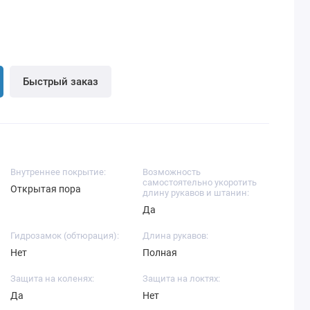
Быстрый заказ
Внутреннее покрытие:
Возможность
самостоятельно укоротить
Открытая пора
длину рукавов и штанин:
Да
Гидрозамок (обтюрация):
Длина рукавов:
Нет
Полная
Защита на коленях:
Защита на локтях:
Да
Нет