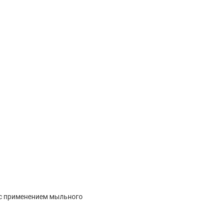
ы, обеспечивая достаточную теплоизоляцию при длительных
ить тепло в условиях низких температур.
с применением мыльного