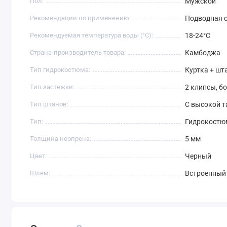
Пол:
Мужской
Рекомендации по применению:
Подводная 
Рекомендуемая температура воды (°C):
18-24°C
Страна-производитель товара:
Камбоджа
Тип гидрокостюма:
Куртка + шт
Тип застежки:
2 клипсы, б
Тип штанов:
С высокой т
Тип:
Гидрокостю
Толщина неопрена:
5 мм
Цвет:
Черный
Шлем:
Встроенный