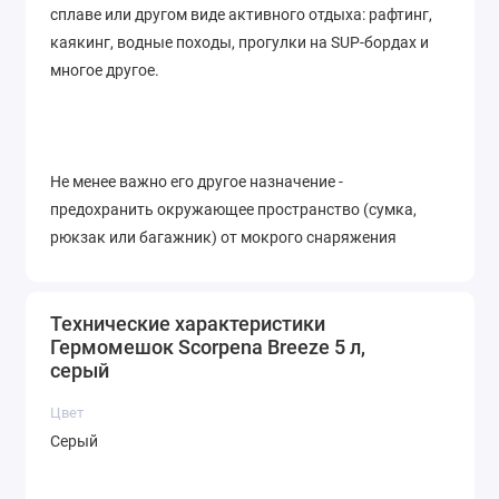
сплаве или другом виде активного отдыха: рафтинг,
каякинг, водные походы, прогулки на SUP-бордах и
многое другое.
Не менее важно его другое назначение -
предохранить окружающее пространство (сумка,
рюкзак или багажник) от мокрого снаряжения
уложенного в гермомешок. Также в него можно
уложить подходящую по размеру добычу для
транспортировки до места её разделки и
Технические характеристики
Гермомешок Scorpena Breeze 5 л,
приготовления.
серый
Цвет
Серый
Любители тренировок и плавания в бассейне также
часто используют гермомешки небольшой ёмкости